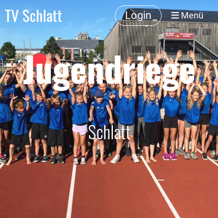
TV Schlatt
Login
Menü
Jugendriege
Schlatt